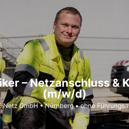
iker – Netzanschluss & 
(m/w/d)
 Netz GmbH • Nürnberg • ohne Führungs